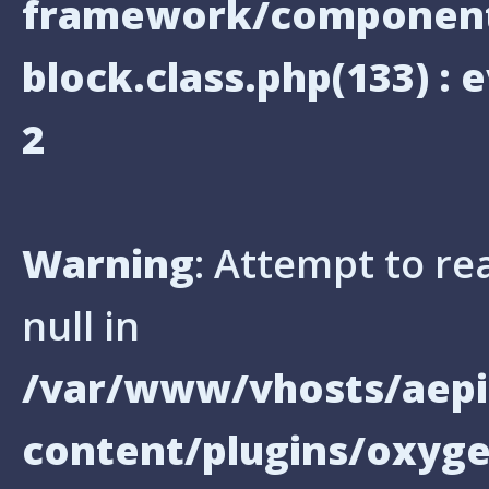
framework/components
block.class.php(133) : e
2
Warning
: Attempt to re
null in
/var/www/vhosts/aepi
content/plugins/oxyg