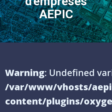
d'empreses
AEPIC
Warning
: Undefined var
/var/www/vhosts/aepi
content/plugins/oxyg