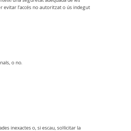
nteixi una seguretat adequada de les
 evitar l’accés no autoritzat o ús indegut
nals, o no.
des inexactes o, si escau, sol·licitar la