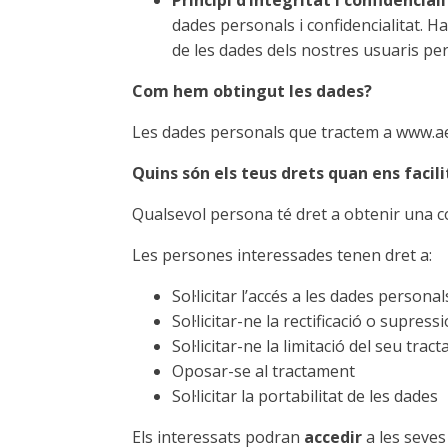
Principi d’integritat i confidencial
dades personals i confidencialitat. H
de les dades dels nostres usuaris per
Com hem obtingut les dades?
Les dades personals que tractem a www.aep
Quins són els teus drets quan ens facil
Qualsevol persona té dret a obtenir una c
Les persones interessades tenen dret a:
Sol·licitar l’accés a les dades personal
Sol·licitar-ne la rectificació o supressi
Sol·licitar-ne la limitació del seu trac
Oposar-se al tractament
Sol·licitar la portabilitat de les dades
Els interessats podran
accedir
a les seves 