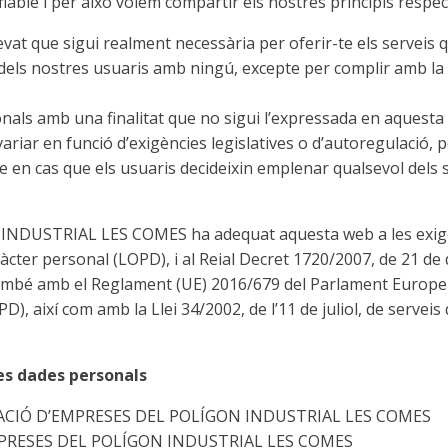
iable i per això volem compartir els nostres principis respecte
levat que sigui realment necessària per oferir-te els serveis 
els nostres usuaris amb ningú, excepte per complir amb la 
nals amb una finalitat que no sigui l’expressada en aquesta po
variar en funció d’exigències legislatives o d’autoregulació, p
ble en cas que els usuaris decideixin emplenar qualsevol del
DUSTRIAL LES COMES ha adequat aquesta web a les exigènci
àcter personal (LOPD), i al Reial Decret 1720/2007, de 21 
bé amb el Reglament (UE) 2016/679 del Parlament Europeu i 
D), així com amb la Llei 34/2002, de l’11 de juliol, de serveis
es dades personals
ACIÓ D’EMPRESES DEL POLÍGON INDUSTRIAL LES COMES
PRESES DEL POLÍGON INDUSTRIAL LES COMES