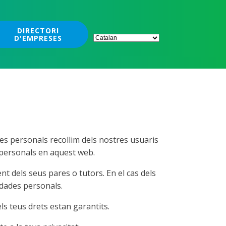
DIRECTORI
D'EMPRESES
des personals recollim dels nostres usuaris
s personals en aquest web.
t dels seus pares o tutors. En el cas dels
 dades personals.
s teus drets estan garantits.