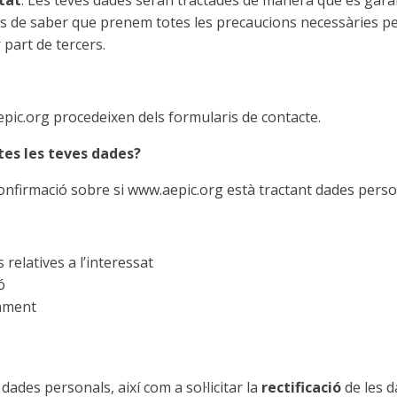
itat
: Les teves dades seran tractades de manera que es gara
as de saber que prenem totes les precaucions necessàries per
 part de tercers.
ic.org procedeixen dels formularis de contacte.
ites les teves dades?
onfirmació sobre si www.aepic.org està tractant dades perso
s relatives a l’interessat
ó
tament
dades personals, així com a sol·licitar la
rectificació
de les da