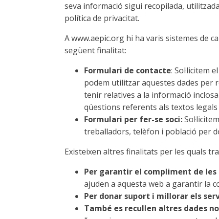
seva informació sigui recopilada, utilitza
política de privacitat.
A www.aepic.org hi ha varis sistemes de ca
següent finalitat:
Formulari de contacte
: Sol·licitem
podem utilitzar aquestes dades per r
tenir relatives a la informació inclos
qüestions referents als textos legals
Formulari per fer-se soci:
Sol·licit
treballadors, telèfon i població per d
Existeixen altres finalitats per les quals t
Per garantir el compliment de les co
ajuden a aquesta web a garantir la co
Per donar suport i millorar els se
També es recullen altres dades no 