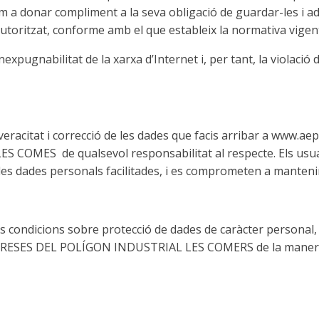
com a donar compliment a la seva obligació de guardar-les i a
autoritzat, conforme amb el que estableix la normativa vigen
expugnabilitat de la xarxa d’Internet i, per tant, la violació
 veracitat i correcció de les dades que facis arribar a www.
OMES de qualsevol responsabilitat al respecte. Els usuar
 de les dades personals facilitades, i es comprometen a mante
es condicions sobre protecció de dades de caràcter personal, 
PRESES DEL POLÍGON INDUSTRIAL LES COMERS de la manera i p