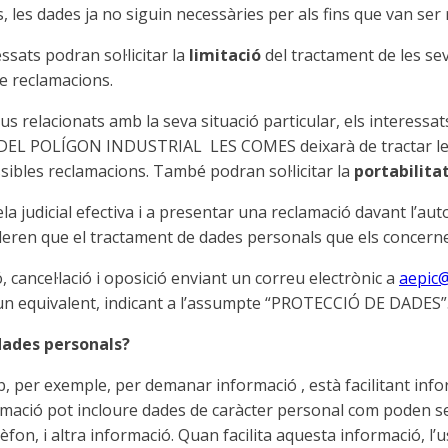
, les dades ja no siguin necessàries per als fins que van ser r
sats podran sol·licitar la
limitació
del tractament de les se
de reclamacions.
s relacionats amb la seva situació particular, els interess
DEL POLÍGON INDUSTRIAL LES COMES deixarà de tractar les 
ssibles reclamacions. També podran sol·licitar la
portabilita
la judicial efectiva i a presentar una reclamació davant l’aut
deren que el tractament de dades personals que els concerne
ó, cancel·lació i oposició enviant un correu electrònic a
aepic
o un equivalent, indicant a l’assumpte “PROTECCIÓ DE DADES”
dades personals?
 per exemple, per demanar informació , està facilitant infor
ació pot incloure dades de caràcter personal com poden ser 
èfon, i altra informació. Quan facilita aquesta informació, l