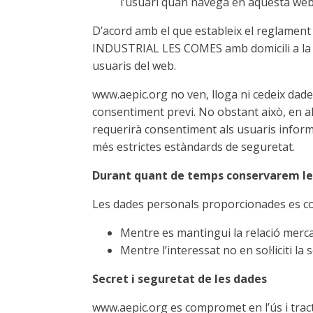
l’usuari quan navega en aquesta web, 
D’acord amb el que estableix el reglame
INDUSTRIAL LES COMES amb domicili a la C
usuaris del web.
www.aepic.org no ven, lloga ni cedeix dades
consentiment previ. No obstant això, en al
requerirà consentiment als usuaris informant
més estrictes estàndards de seguretat.
Durant quant de temps conservarem le
Les dades personals proporcionades es c
Mentre es mantingui la relació merca
Mentre l’interessat no en sol·liciti la
Secret i seguretat de les dades
www.aepic.org es compromet en l’ús i tracta