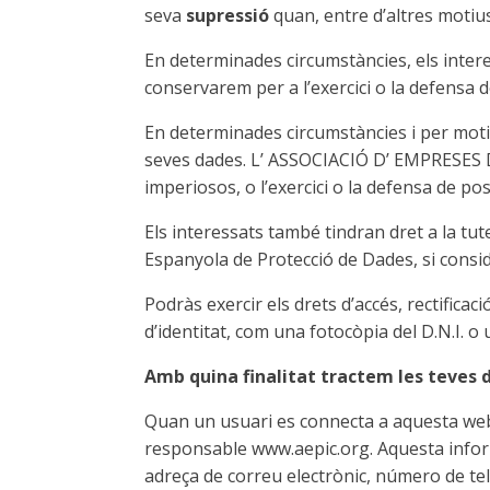
seva
supressió
quan, entre d’altres motius
En determinades circumstàncies, els interes
conservarem per a l’exercici o la defensa 
En determinades circumstàncies i per motiu
seves dades. L’ ASSOCIACIÓ D’ EMPRESES 
imperiosos, o l’exercici o la defensa de po
Els interessats també tindran dret a la tute
Espanyola de Protecció de Dades, si consi
Podràs exercir els drets d’accés, rectificaci
d’identitat, com una fotocòpia del D.N.I. 
Amb quina finalitat tractem les teves 
Quan un usuari es connecta a aquesta web,
responsable www.aepic.org. Aquesta inform
adreça de correu electrònic, número de tel