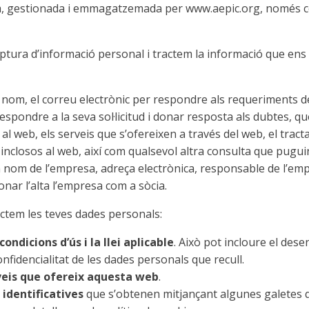
da, gestionada i emmagatzemada per www.aepic.org, només com
ptura d’informació personal i tractem la informació que ens 
 el nom, el correu electrònic per respondre als requeriments 
espondre a la seva sol·licitud i donar resposta als dubtes, 
a al web, els serveis que s’ofereixen a través del web, el tra
 inclosos al web, així com qualsevol altra consulta que puguin
em nom de l’empresa, adreça electrònica, responsable de l’emp
onar l’alta l’empresa com a sòcia.
ractem les teves dades personals:
ndicions d’ús i la llei aplicable
. Això pot incloure el des
nfidencialitat de les dades personals que recull.
rveis que ofereix aquesta web
.
identificatives
que s’obtenen mitjançant algunes galetes q