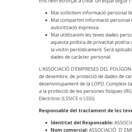
Ens hem esforçat a crear un espai segur i f
Mai sol·licitem informació personal l
Mai compartim informació personal d
autorització expressa.
Mai utilitzarem les teves dades perso
aquesta política de privacitat podria 
la visitin periòdicament. Serà aplica
dades de caràcter personal.
L’ASSOCIACIÓ D’EMPRESES DEL POLÍGON IN
de desembre, de protecció de dades de car
desenvolupament de la LOPD. Compleix tam
a la protecció de les persones físiques (RGP
Electrònic (LSSICE o LSSI).
Responsable del tractament de les tev
Identitat del Responsable:
ASSOCI
Nom comercial:
ASSOCIACIÓ D’ EM