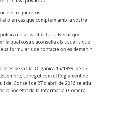
 a la teva privacitat:
que ens requereixis.
llei o en cas que comptem amb la vostra
lítica de privacitat. Cal advertir que
er la qual cosa s’aconsella als usuaris que
s seus formularis de contacte on es demanin
es de la Llei Orgànica 15/1999, de 13
de desembre, conegut com el Reglament de
del Consell de 27 d’abril de 2016 relatiu
 de la Societat de la Informació i Comerç