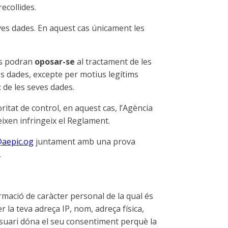
ecollides.
ves dades. En aquest cas únicament les
ats podran
oposar-se
al tractament de les
dades, excepte per motius legítims
t
de les seves dades.
oritat de control, en aquest cas, l’Agència
ixen infringeix el Reglament.
@aepic.og
juntament amb una prova
.
mació de caràcter personal de la qual és
la teva adreça IP, nom, adreça física,
’usuari dóna el seu consentiment perquè la