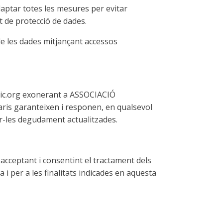
daptar totes les mesures per evitar
t de protecció de dades.
 de les dades mitjançant accessos
aepic.org exonerant a ASSOCIACIÓ
is garanteixen i responen, en qualsevol
nir-les degudament actualitzades.
acceptant i consentint el tractament dels
er a les finalitats indicades en aquesta