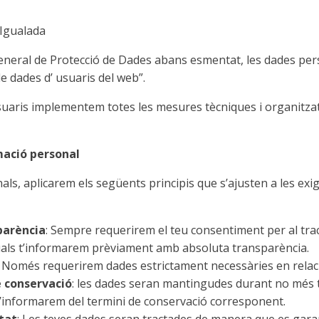
 Igualada
eneral de Protecció de Dades abans esmentat, les dades pers
e dades d’ usuaris del web”.
suaris implementem totes les mesures tècniques i organitzat
rmació personal
als, aplicarem els següents principis que s’ajusten a les e
sparència
: Sempre requerirem el teu consentiment per al tra
 quals t’informarem prèviament amb absoluta transparència.
: Només requerirem dades estrictament necessàries en relaci
e conservació
: les dades seran mantingudes durant no més t
, t’informarem del termini de conservació corresponent.