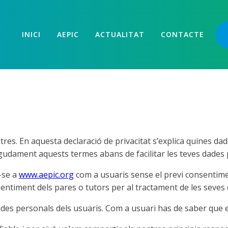
INICI
AEPIC
ACTUALITAT
CONTACTE
tres. En aquesta declaració de privacitat s’explica quines da
ingudament aquests termes abans de facilitar les teves dade
-se a
www.aepic.org
com a usuaris sense el previ consentimen
sentiment dels pares o tutors per al tractament de les seves
des personals dels usuaris. Com a usuari has de saber que el