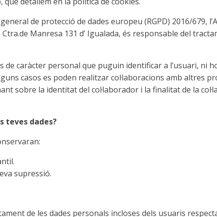
que detallem en la política de cookies.
nt general de protecció de dades europeu (RGPD) 2016/679
tra.de Manresa 131 d’ Igualada, és responsable del tracta
 de caràcter personal que puguin identificar a l’usuari, ni ho
guns casos es poden realitzar col·laboracions amb altres pr
 sobre la identitat del col·laborador i la finalitat de la col
s teves dades?
onservaran:
ntil.
 seva supressió.
ment de les dades personals incloses dels usuaris respectant 