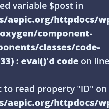
ed variable $post in
/aepic.org/httpdocs/w
s/oxygen/component-
onents/classes/code-
33) : eval()'d code
on lin
 to read property "ID" on 
/aepic.org/httpdocs/w