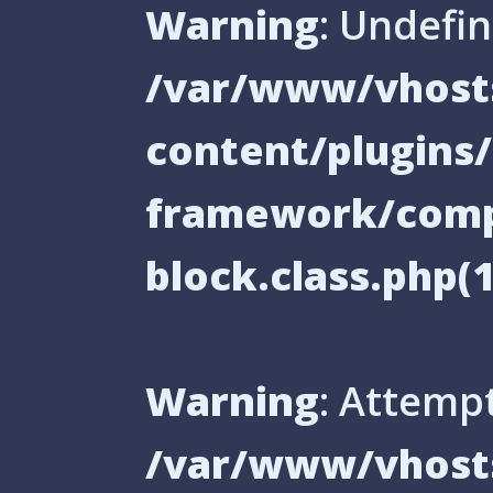
Warning
: Undefin
/var/www/vhosts
content/plugin
framework/comp
block.class.php(1
Warning
: Attempt
/var/www/vhosts