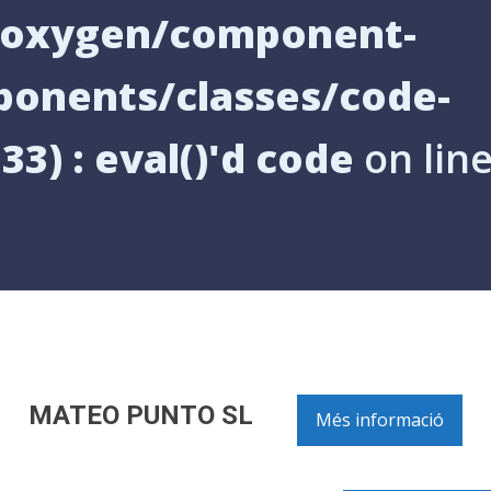
s/oxygen/component-
onents/classes/code-
33) : eval()'d code
on lin
MATEO PUNTO SL
Més informació