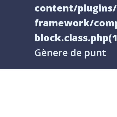
content/plugin
framework/comp
block.class.php(1
Gènere de punt