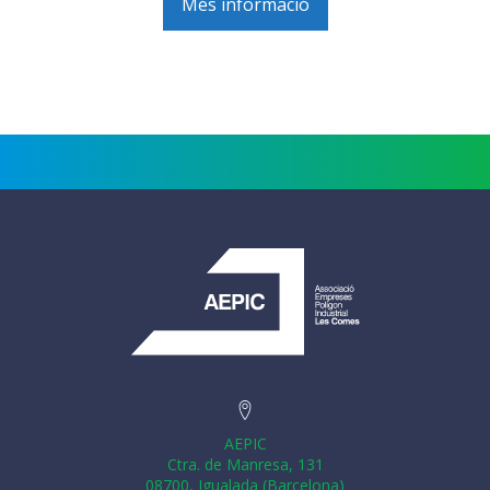
Més informació
AEPIC
Ctra. de Manresa, 131
08700, Igualada (Barcelona)