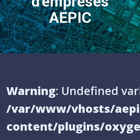
d'empreses
AEPIC
Warning
: Undefined var
/var/www/vhosts/aepi
content/plugins/oxyg