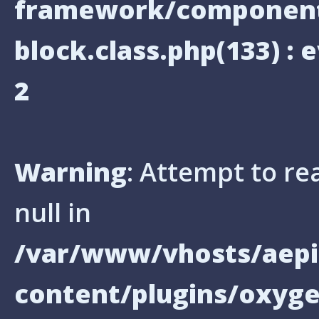
framework/components
block.class.php(133) : e
2
Warning
: Attempt to re
null in
/var/www/vhosts/aepi
content/plugins/oxyg