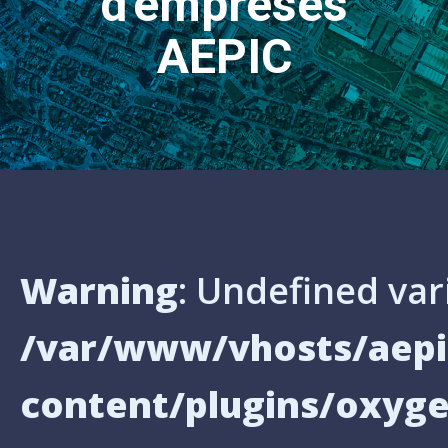
d'empreses
AEPIC
Warning
: Undefined var
/var/www/vhosts/aepi
content/plugins/oxyg