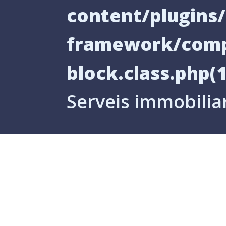
content/plugin
framework/comp
block.class.php(1
Serveis immobilia