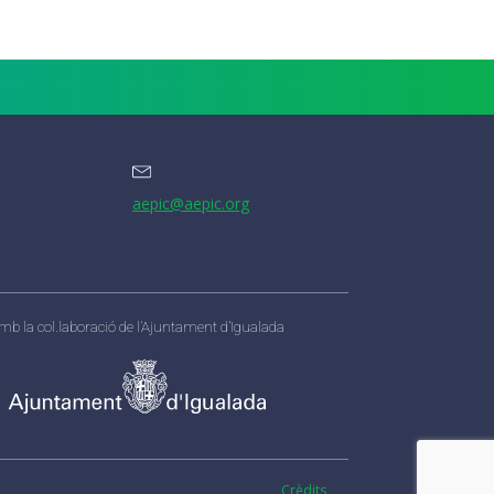
aepic@aepic.org
mb la col.laboració de l’Ajuntament d’Igualada
Crèdits