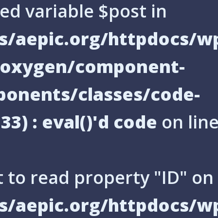
ed variable $post in
/aepic.org/httpdocs/w
s/oxygen/component-
onents/classes/code-
33) : eval()'d code
on lin
 to read property "ID" on 
/aepic.org/httpdocs/w