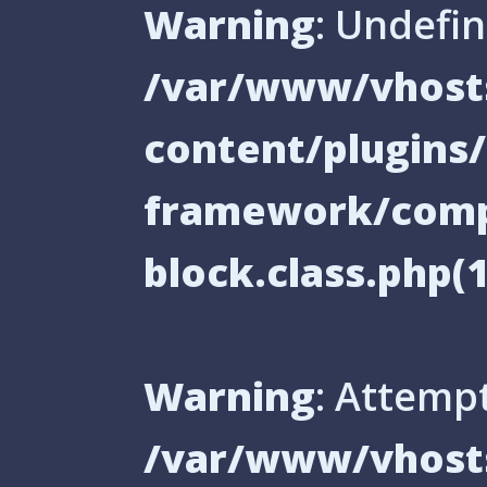
Warning
: Undefin
/var/www/vhosts
content/plugin
framework/comp
block.class.php(1
Warning
: Attempt
/var/www/vhosts