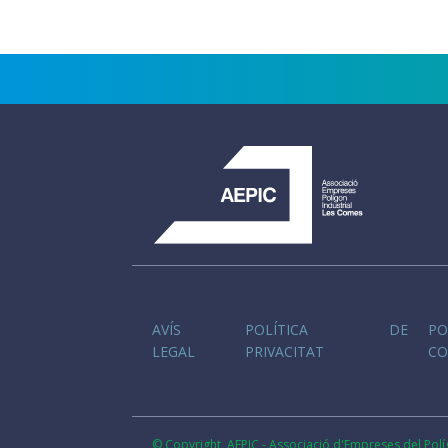
AVÍS
POLÍTICA DE
P
LEGAL
PRIVACITAT
CO
© Copyright AEPIC - Associació d'Empreses del Polí