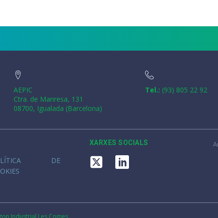
AEPIC
Tel.:
(93) 805 22 92
Ctra. de Manresa, 131
08700, Igualada (Barcelona)
XARXES SOCIALS
A
OLÍTICA DE
OKIES
gon Industrial Les Comes