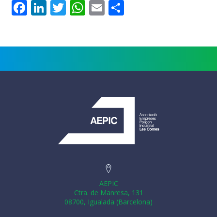
Facebook
LinkedIn
Twitter
WhatsApp
Email
Comparteix
AEPIC
Ctra. de Manresa, 131
08700, Igualada (Barcelona)