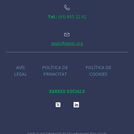
Tel.:
(93) 805 22 92
aepic@aepic.org
AVÍS
POLÍTICA DE
POLÍTICA DE
LEGAL
PRIVACITAT
COOKIES
XARXES SOCIALS
Amb la col.laboració de l’Ajuntament d’Igualada