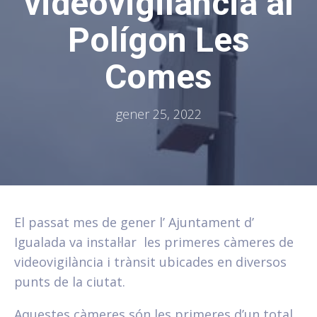
videovigilància al
Polígon Les
Comes
gener 25, 2022
El passat mes de gener l’ Ajuntament d’
Igualada va instal·lar les primeres càmeres de
videovigilància i trànsit ubicades en diversos
punts de la ciutat.
Aquestes càmeres són les primeres d’un total