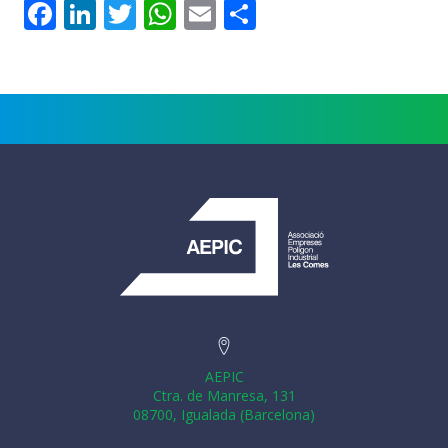
Facebook
LinkedIn
Twitter
WhatsApp
Email
Comparteix
AEPIC
Ctra. de Manresa, 131
08700, Igualada (Barcelona)