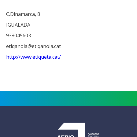
C.Dinamarca, 8
IGUALADA
938045603
etiqanoia@etiqanoia.cat
http://www.etiqueta.cat/