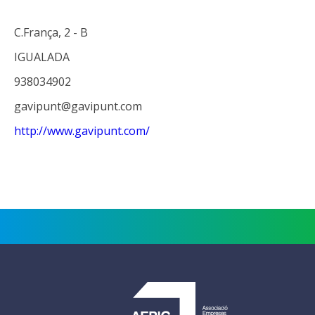
C.França, 2 - B
IGUALADA
938034902
gavipunt@gavipunt.com
http://www.gavipunt.com/