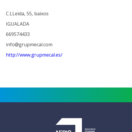
C.LLeida, 55, baixos
IGUALADA
669574433
info@grupmecal.com
http://www.grupmecal.es/