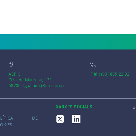
AEPIC
Tel.:
(93) 805 22 92
Ctra. de Manresa, 131
08700, Igualada (Barcelona)
XARXES SOCIALS
A
OLÍTICA DE
OKIES