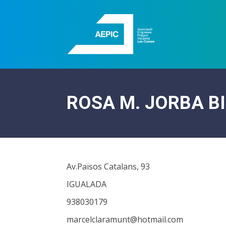
ROSA M. JORBA B
Av.Països Catalans, 93
IGUALADA
938030179
marcelclaramunt@hotmail.com