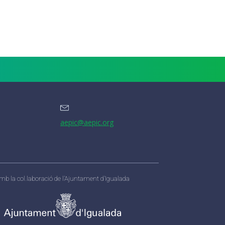
aepic@aepic.org
mb la col.laboració de l’Ajuntament d’Igualada