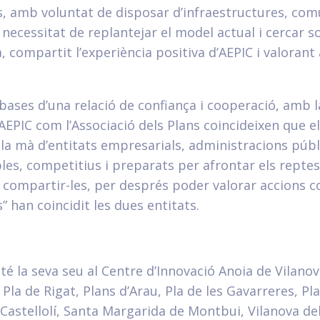
s, amb voluntat de disposar d’infraestructures, comun
 necessitat de replantejar el model actual i cercar 
a, compartit l’experiència positiva d’AEPIC i valora
s bases d’una relació de confiança i cooperació, amb
 AEPIC com l’Associació dels Plans coincideixen que 
 la mà d’entitats empresarials, administracions públi
s, competitius i preparats per afrontar els reptes a
i compartir-les, per després poder valorar accions c
” han coincidit les dues entitats.
 té la seva seu al Centre d’Innovació Anoia de Vilano
 Pla de Rigat, Plans d’Arau, Pla de les Gavarreres, Pla
Castellolí, Santa Margarida de Montbui, Vilanova del