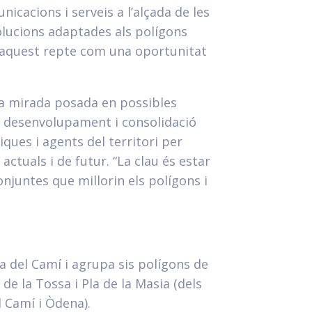
icacions i serveis a l’alçada de les
solucions adaptades als polígons
nt aquest repte com una oportunitat
 la mirada posada en possibles
el desenvolupament i consolidació
ques i agents del territori per
ctuals i de futur. “La clau és estar
onjuntes que millorin els polígons i
va del Camí i agrupa sis polígons de
 de la Tossa i Pla de la Masia (dels
 Camí i Òdena).