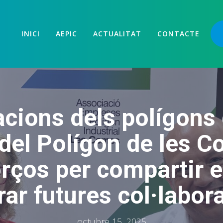
INICI
AEPIC
ACTUALITAT
CONTACTE
cions dels polígons 
 del Polígon de les 
rços per compartir e
rar futures col·labor
octubre 15, 2025