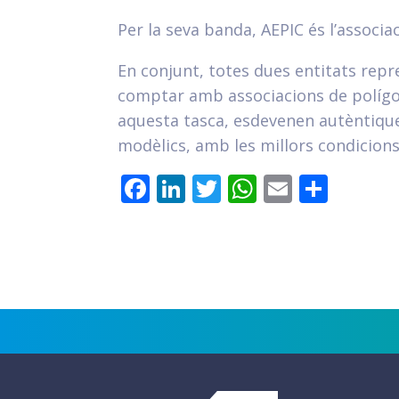
Per la seva banda, AEPIC és l’associa
En conjunt, totes dues entitats rep
comptar amb associacions de polígons
aquesta tasca, esdevenen autèntique
modèlics, amb les millors condicions 
Facebook
LinkedIn
Twitter
WhatsApp
Email
Comp