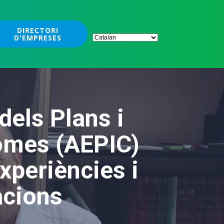
DIRECTORI
D'EMPRESES
dels Plans i
Comes (AEPIC)
xperiències i
acions