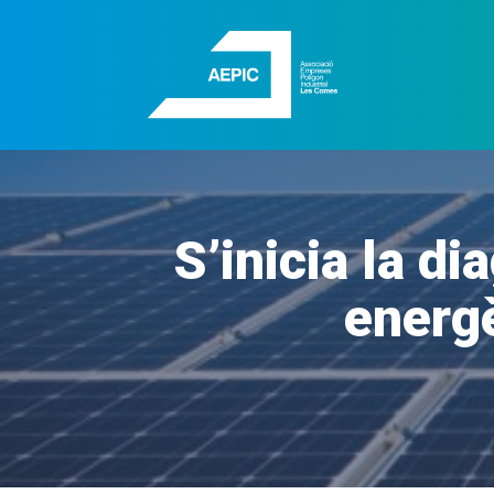
S’inicia la d
energè