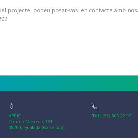
 del projecte podeu posar-vos en contacte amb nosal
292
arteix
AEPIC
Tel.:
(93) 805 22 92
Ctra. de Manresa, 131
08700, Igualada (Barcelona)