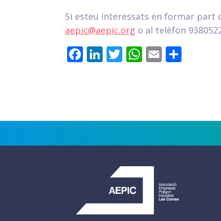
Si esteu interessats en formar part
aepic@aepic.org
o al telèfon 938052
Facebook
LinkedIn
Twitter
WhatsApp
Email
Comp