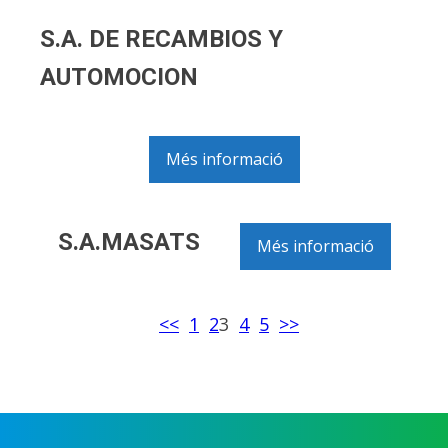
S.A. DE RECAMBIOS Y
AUTOMOCION
Més informació
S.A.MASATS
Més informació
<<
1
2
3
4
5
>>